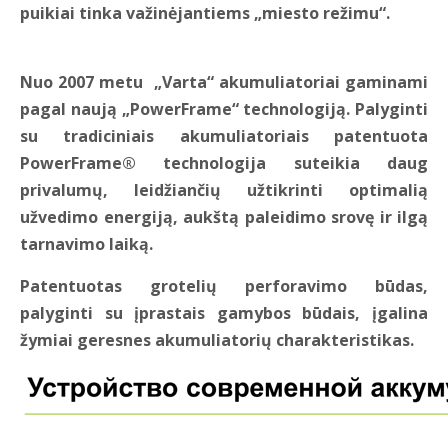
puikiai tinka važinėjantiems „miesto režimu“.
Nuo 2007 metu „Varta“ akumuliatoriai gaminami
pagal naują „PowerFrame“ technologiją.
Palyginti
su tradiciniais akumuliatoriais
patentuota
PowerFrame®
technologija suteikia daug
privalumų,
leidžiančių užtikrinti optimalią
užvedimo energiją,
aukštą paleidimo srovę ir ilgą
tarnavimo laiką.
Patentuotas grotelių perforavimo būdas,
palyginti su įprastais gamybos būdais, įgalina
žymiai geresnes akumuliatorių charakteristikas.