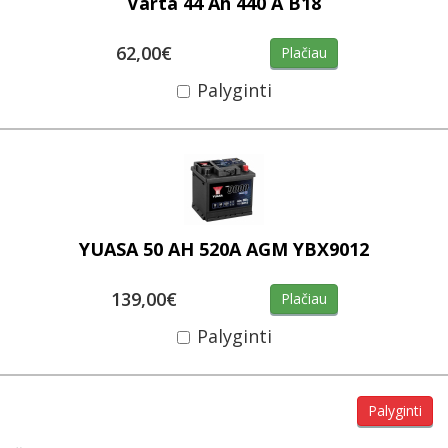
Varta 44 Ah 440 A B18
62,00€
Plačiau
Palyginti
YUASA 50 AH 520A AGM YBX9012
139,00€
Plačiau
Palyginti
Palyginti