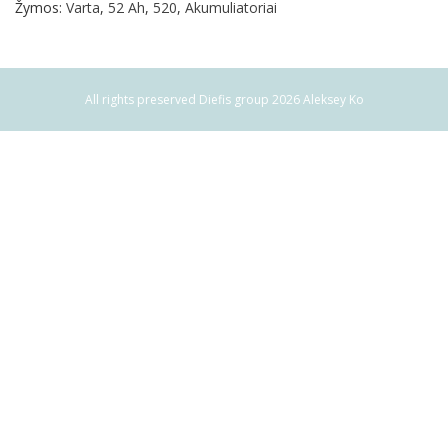
Žymos:
Varta
,
52 Ah
,
520
,
Akumuliatoriai
All rights preserved Diefis group 2026 Aleksey Ko