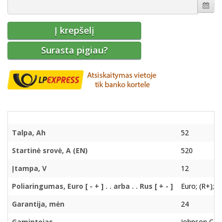
Į krepšelį
Surasta pigiau?
Talpa, Ah
52
Startinė srovė, A (EN)
520
Įtampa, V
12
Poliaringumas, Euro [ - + ] . . arba . . Rus [ + - ]
Euro; (R+); ( 
Garantija, mėn
24
Gamintojas
Johnson Con