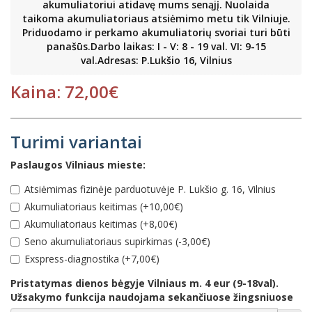
akumuliatoriui atidavę mums senąjį. Nuolaida
taikoma akumuliatoriaus atsiėmimo metu tik Vilniuje.
Priduodamo ir perkamo akumuliatorių svoriai turi būti
panašūs.Darbo laikas: I - V: 8 - 19 val. VI: 9-15
val.Adresas: P.Lukšio 16, Vilnius
Kaina: 72,00€
Turimi variantai
Paslaugos Vilniaus mieste:
Atsiėmimas fizinėje parduotuvėje P. Lukšio g. 16, Vilnius
Akumuliatoriaus keitimas (+10,00€)
Akumuliatoriaus keitimas (+8,00€)
Seno akumuliatoriaus supirkimas (-3,00€)
Еxspress-diagnostika (+7,00€)
Pristatymas dienos bėgyje Vilniaus m. 4 eur (9-18val).
Užsakymo funkcija naudojama sekančiuose žingsniuose