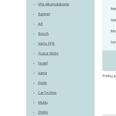
Vrla Akumuliatoriai
Me
Banner
Ga
Ad
Mod
Bosch
Ser
Varta EFB
Yuasa Moto
Hugel
Varta
Prekių p
Exide
CarTechnic
Mutlu
ENRG