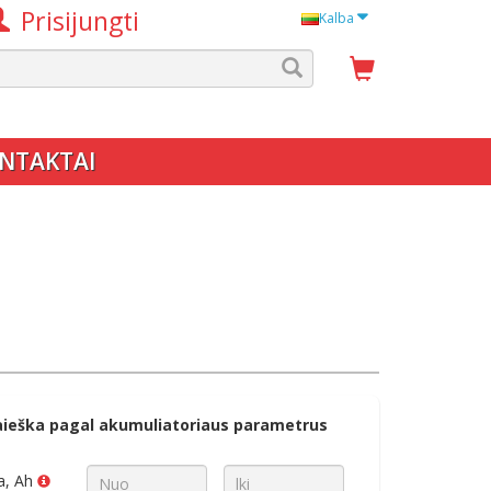
Prisijungti
Kalba
NTAKTAI
aieška pagal akumuliatoriaus parametrus
a, Ah