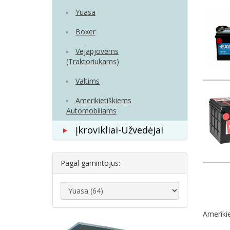
Yuasa
Boxer
Vejapjovėms
(Тraktoriukams)
Valtims
Amerikietiškiems
Automobiliams
Įkrovikliai-Užvedėjai
Pagal gamintojus:
Ameriki