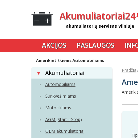
Akumuliatoriai24
.
akumuliatorių servisas Vilniuje
AKCIJOS
PASLAUGOS
INF
Amerikietiškiems Automobiliams
Pradžia
Akumuliatoriai
Amer
Automobiliams
Ameriki
Sunkvežimiams
Motociklams
AGM (Start - Stop)
OEM akumuliatoriai
Tip