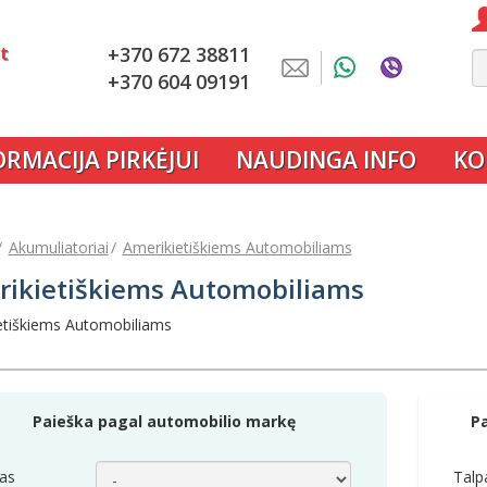
lt
+370 672 38811
+370 604 09191
ORMACIJA PIRKĖJUI
NAUDINGA INFO
KO
Akumuliatoriai
Amerikietiškiems Automobiliams
ikietiškiems Automobiliams
etiškiems Automobiliams
Paieška pagal automobilio markę
P
as
Talp