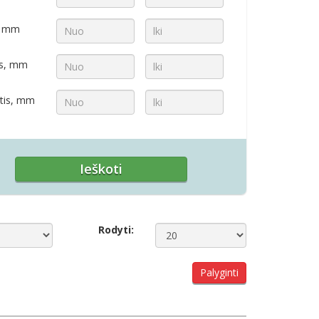
s, mm
is, mm
tis, mm
Rodyti:
Palyginti