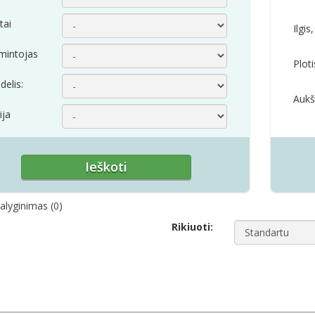
tai
Ilgi
mintojas
Plot
elis:
Aukš
ija
alyginimas (0)
Rikiuoti: