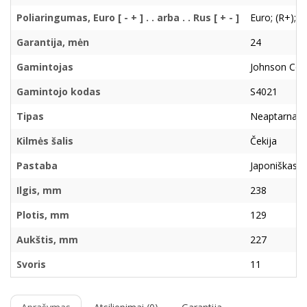
Poliaringumas, Euro [ - + ] . . arba . . Rus [ + - ]
Euro; (R+); ( 
Garantija, mėn
24
Gamintojas
Johnson Con
Gamintojo kodas
S4021
Tipas
Neaptarnau
Kilmės šalis
Čekija
Pastaba
Japoniškas
Ilgis, mm
238
Plotis, mm
129
Aukštis, mm
227
Svoris
11