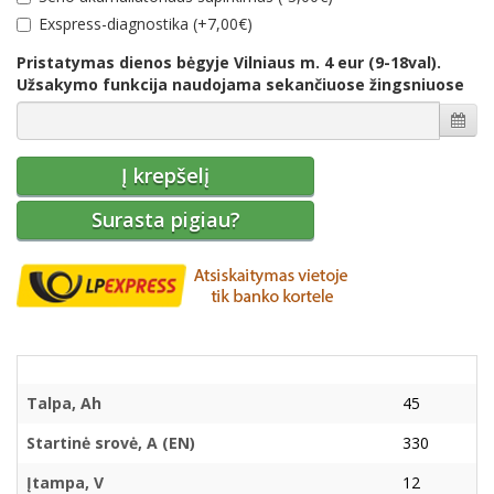
Еxspress-diagnostika (+7,00€)
Pristatymas dienos bėgyje Vilniaus m. 4 eur (9-18val).
Užsakymo funkcija naudojama sekančiuose žingsniuose
Į krepšelį
Surasta pigiau?
Talpa, Ah
45
Startinė srovė, A (EN)
330
Įtampa, V
12