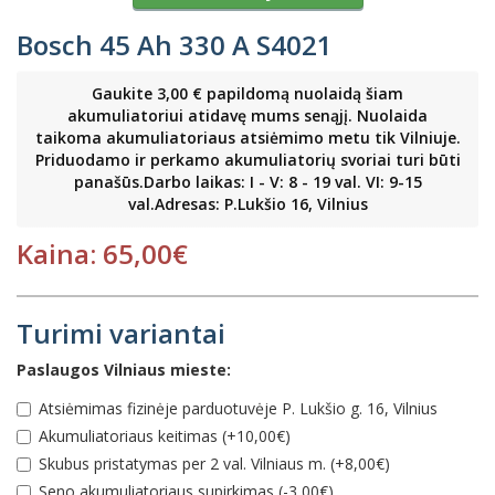
Bosch 45 Ah 330 A S4021
Gaukite 3,00 € papildomą nuolaidą šiam
akumuliatoriui atidavę mums senąjį. Nuolaida
taikoma akumuliatoriaus atsiėmimo metu tik Vilniuje.
Priduodamo ir perkamo akumuliatorių svoriai turi būti
panašūs.Darbo laikas: I - V: 8 - 19 val. VI: 9-15
val.Adresas: P.Lukšio 16, Vilnius
Kaina: 65,00€
Turimi variantai
Paslaugos Vilniaus mieste:
Atsiėmimas fizinėje parduotuvėje P. Lukšio g. 16, Vilnius
Akumuliatoriaus keitimas (+10,00€)
Skubus pristatymas per 2 val. Vilniaus m. (+8,00€)
Seno akumuliatoriaus supirkimas (-3,00€)