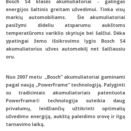
Bosch S4 klasės akumuliatoriai - galingas
energijos šaltinis greitam užvedimui. Tinka visų
markių automobiliams. Šie akumuliatoriai
pasižymi dideliu atsparumu aukštoms
temperatūroms variklio skyriuje bei šalčiui. Dėka
ypatingai žemo išsikrovimo lygio Bosch S4
akumuliatorius užves automobilį net šalčiausiu
oru.
Nuo 2007 metu „Bosch“ akumuliatoriai gaminami
pagal naują „PowerFrame“ technologiją.
Palyginti
su tradiciniais akumuliatoriais
patentuota
PowerFrame®
technologija suteikia daug
privalumų,
leidžiančių užtikrinti optimalią
užvedimo energiją,
aukštą paleidimo srovę ir ilgą
tarnavimo laiką.