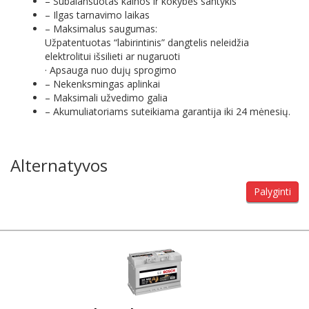
– Subalansuotas kainos ir kokybės santykis
– Ilgas tarnavimo laikas
– Maksimalus saugumas:
Užpatentuotas “labirintinis” dangtelis neleidžia
elektrolitui išsilieti ar nugaruoti
· Apsauga nuo dujų sprogimo
– Nekenksmingas aplinkai
– Maksimali užvedimo galia
– Akumuliatoriams suteikiama garantija iki 24 mėnesių.
Alternatyvos
Palyginti