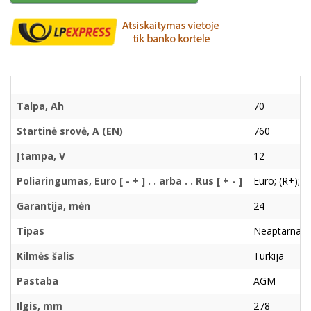
Talpa, Ah
70
Startinė srovė, A (EN)
760
Įtampa, V
12
Poliaringumas, Euro [ - + ] . . arba . . Rus [ + - ]
Euro; (R+); ( 
Garantija, mėn
24
Tipas
Neaptarnau
Kilmės šalis
Turkija
Pastaba
AGM
Ilgis, mm
278