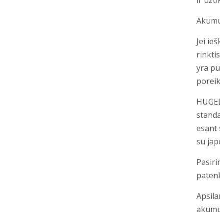
ir užt
Akumu
Jei ie
rinkti
yra pu
poreik
HUGEL 
standa
esant 
su jap
Pasiri
patenk
Apsila
akumul