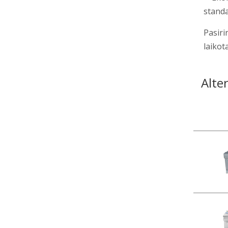
standa
Pasiri
laikot
Alte