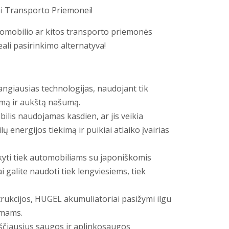
i Transporto Priemonei!
tomobilio ar kitos transporto priemonės
eali pasirinkimo alternatyva!
giausias technologijas, naudojant tik
umą ir aukštą našumą.
is naudojamas kasdien, ar jis veikia
energijos tiekimą ir puikiai atlaiko įvairias
yti tiek automobiliams su japoniškomis
 galite naudoti tiek lengviesiems, tiek
ukcijos, HUGEL akumuliatoriai pasižymi ilgu
imams.
čiausius saugos ir aplinkosaugos