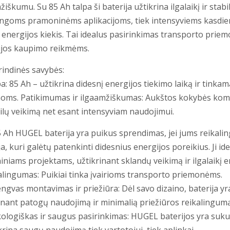
žiškumu. Su 85 Ah talpa ši baterija užtikrina ilgalaikį ir stabil
ngoms pramoninėms aplikacijoms, tiek intensyviems kasdie
s energijos kiekis. Tai idealus pasirinkimas transporto pri
ijos kaupimo reikmėms.
ndinės savybės:
 85 Ah – užtikrina didesnį energijos tiekimo laiką ir tinkam
oms. Patikimumas ir ilgaamžiškumas: Aukštos kokybės komp
bilų veikimą net esant intensyviam naudojimui.
HUGEL baterija yra puikus sprendimas, jei jums reikaling
ja, kuri galėtų patenkinti didesnius energijos poreikius. Ji ide
niams projektams, užtikrinant sklandų veikimą ir ilgalaikį e
gumas: Puikiai tinka įvairioms transporto priemonėms.
s montavimas ir priežiūra: Dėl savo dizaino, baterija yra
inant patogų naudojimą ir minimalią priežiūros reikalingumą
iškas ir saugus pasirinkimas: HUGEL baterijos yra sukurt