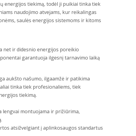
ų energijos tiekimą, todėl ji puikiai tinka tiek
niams naudojimo atvejams, kur reikalingas
emonėms, saulės energijos sistemoms ir kitoms
a net ir didesnio energijos poreikio
onentai garantuoja ilgesnį tarnavimo laiką
a aukšto našumo, ilgaamžė ir patikima
aliai tinka tiek profesionaliems, tiek
nergijos tiekimą.
 lengvai montuojama ir prižiūrima,
.
os atsižvelgiant į aplinkosaugos standartus