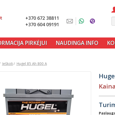
lt
+370 672 38811
+370 604 09191
ORMACIJA PIRKĖJUI
NAUDINGA INFO
KO
Ieškoti
Hugel 85 Ah 800 A
Hugel
Kaina
Turim
Paslaugo