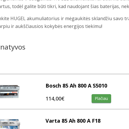
rtus, todėl galite būti tikri, kad naudojant šias baterijas, n
nkite HUGEL akumuliatorius ir mėgaukitės sklandžiu savo t
arpiu ir aukščiausios kokybės energijos tiekimu!
rnatyvos
Bosch 85 Ah 800 A S5010
114,00€
Plačiau
Varta 85 Ah 800 A F18