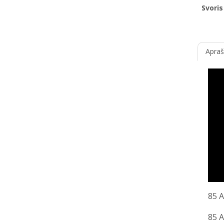
Svoris
Apra
85 Ah 
85 Ah 