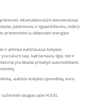
o priemonei, Akumuliatoriai24 rekomenduoja
okybe, patikimumu ir ilgaamžiškumu, todėl ji
rto priemonėms su didesniais energijos
 ir atitinka aukščiausius kokybės
yra sukurti taip, kad tarnautų ilgai, net ir
oriai yra idealiai pritaikyti automobiliams
ntavimą.
atikimą, aukštos kokybės sprendimą, kuris
ir sužinokite daugiau apie HUGEL