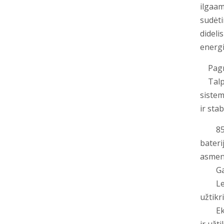
ilgaam
sudėti
dideli
energ
Pagri
Talpa:
sistem
ir sta
85 Ah 
bateri
asmeni
Galin
Lengva
užtikr
Ekolog