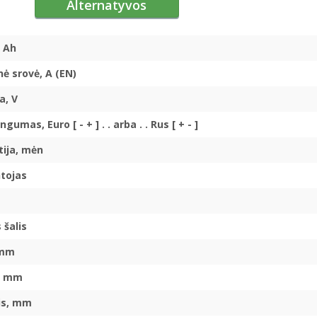
Alternatyvos
 Ah
nė srovė, A (EN)
a, V
ngumas, Euro [ - + ] . . arba . . Rus [ + - ]
ija, mėn
tojas
 šalis
 mm
s, mm
is, mm