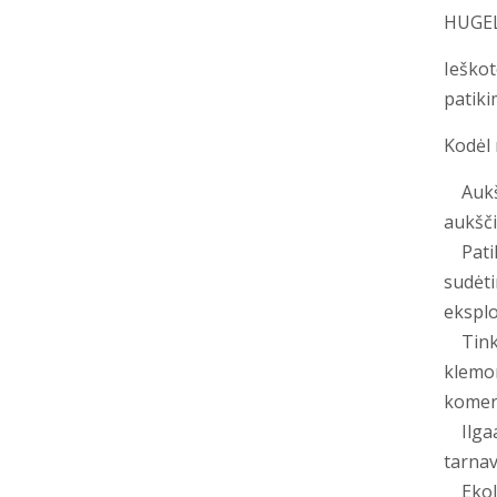
HUGEL 
Ieškot
patiki
Kodėl 
Aukšči
aukšči
Patiki
sudėti
eksplo
Tinka 
klemom
komer
Ilgaam
tarnav
Ekolog