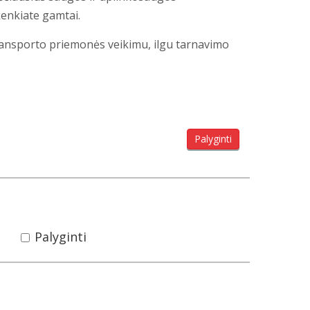
ekenkiate gamtai.
ransporto priemonės veikimu, ilgu tarnavimo
Palyginti
Palyginti