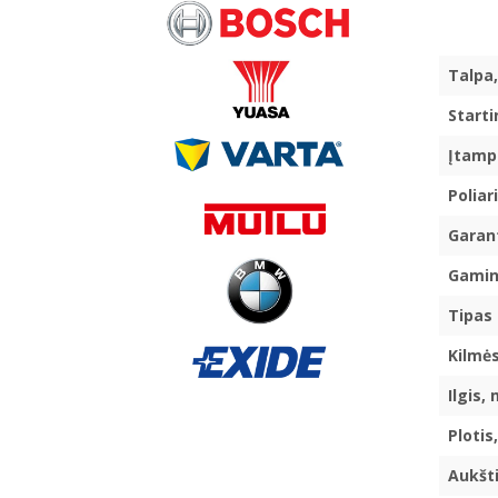
Talpa,
Starti
Įtamp
Poliari
Garant
Gamin
Tipas
Kilmės
Ilgis,
Ploti
Aukšt