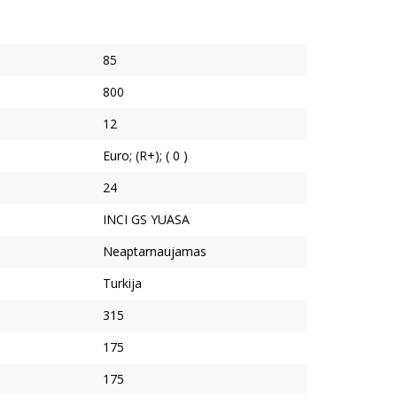
85
800
12
Euro; (R+); ( 0 )
24
INCI GS YUASA
Neaptarnaujamas
Turkija
315
175
175