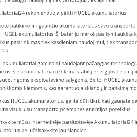
ikrina saugų naudojimą tiek vartotojui, tiek aplinkai.
liatoriai24 rekomenduoja pirkti HUGEL akumuliatorius
škote patikimo ir ilgaamžio akumuliatoriaus savo transport
s HUGEL akumuliatorius. Ši baterijų markė pasižymi aukšta k
ikus pasirinkimas tiek kasdieniam naudojimui, tiek transpo
iais.
akumuliatoriai gaminami naudojant pažangias technologijas
rtus. Šie akumuliatoriai užtikrina stabilų energijos tiekimą ir 
sudėtingoms eksploatavimo sąlygoms. Be to, HUGEL akumuliat
oniškomis klemomis, kas garantuoja sklandų ir patikimą mo
nkus HUGEL akumuliatorius, galite būti tikri, kad gaunate p
ins visus jūsų transporto priemonės energijos poreikius.
nkykite mūsų internetinėje parduotuvėje Akumuliatoriai24 
iatorius bei užsisakykite jau šiandien!