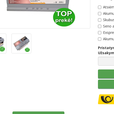
Atsiėm
Akumul
Skubus
Seno a
Еxspre
Akumul
Pristaty
Užsakym