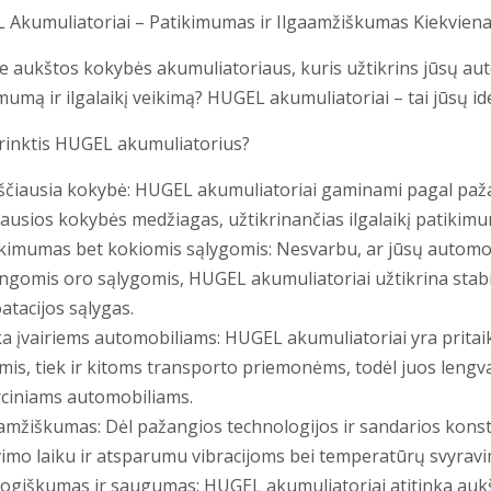
Akumuliatoriai – Patikimumas ir Ilgaamžiškumas Kiekviena
e aukštos kokybės akumuliatoriaus, kuris užtikrins jūsų au
mumą ir ilgalaikį veikimą? HUGEL akumuliatoriai – tai jūsų id
rinktis HUGEL akumuliatorius?
ausia kokybė: HUGEL akumuliatoriai gaminami pagal pažan
ausios kokybės medžiagas, užtikrinančias ilgalaikį patikim
mumas bet kokiomis sąlygomis: Nesvarbu, ar jūsų automobil
ngomis oro sąlygomis, HUGEL akumuliatoriai užtikrina stabilų 
atacijos sąlygas.
įvairiems automobiliams: HUGEL akumuliatoriai yra pritaik
is, tiek ir kitoms transporto priemonėms, todėl juos lengvai
ciniams automobiliams.
žiškumas: Dėl pažangios technologijos ir sandarios konstr
imo laiku ir atsparumu vibracijoms bei temperatūrų svyrav
iškumas ir saugumas: HUGEL akumuliatoriai atitinka aukš