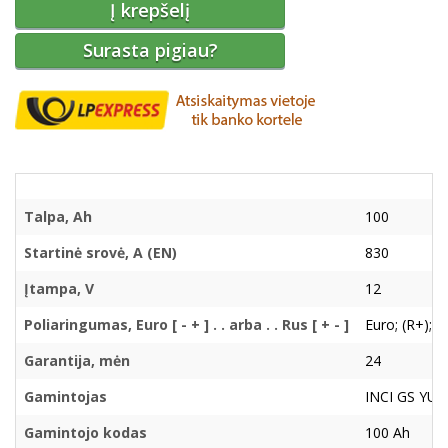
Į krepšelį
Surasta pigiau?
Talpa, Ah
100
Startinė srovė, A (EN)
830
Įtampa, V
12
Poliaringumas, Euro [ - + ] . . arba . . Rus [ + - ]
Euro; (R+); ( 
Garantija, mėn
24
Gamintojas
INCI GS YUA
Gamintojo kodas
100 Ah