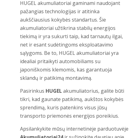
HUGEL akumuliatoriai gaminami naudojant
pažangias technologijas ir atitinka
aukščiausius kokybės standartus. Šie
akumuliatoriai užtikrina stabilų energijos
tiekimą ir yra sukurti taip, kad tarnautų ilgai,
net ir esant sudėtingoms eksploatavimo
sąlygoms. Be to, HUGEL akumuliatoriai yra
idealiai pritaikyti automobiliams su
japoniškomis klemomis, kas garantuoja
sklandų ir patikimą montavimą.
Pasirinkus
HUGEL
akumuliatorius, galite būti
tikri, kad gaunate patikimą, aukštos kokybės
sprendimą, kuris patenkins visus jūsų
transporto priemonės energijos poreikius.
Apsilankykite mūsų internetinėje parduotuvėje
Akumuliatoriai24
ir sužinokite daugiau apie