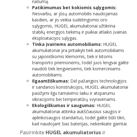
našumą.
Patikimumas bet kokiomis sąlygomis:
Nesvarbu, ar jūsų automobilis naudojamas
kasdien, ar jis veikia sudėtingomis oro
sąlygomis, HUGEL akumuliatoriai užtikrina
stabilų energijos tiekimą ir puikiai atlaiko įvairias
eksploatacijos sąlygas.
Tinka įvairiems automobiliams:
HUGEL
akumuliatoriai yra pritaikyti tiek automobiliams
su japoniškomis klemomis, tiek ir kitoms
transporto priemonėms, todėl juos lengvai galite
naudoti tiek lengviesiems, tiek komerciniams
automobiliams.
Ilgaamžiškumas:
Dėl pažangios technologijos
ir sandarios konstrukcijos, HUGEL akumuliatoriai
pasižymi ilgu tarnavimo laiku ir atsparumu
vibracijoms bei temperatūrų svyravimams.
Ekologiškumas ir saugumas:
HUGEL
akumuliatoriai atitinka aukščiausius saugos ir
aplinkosaugos standartus, todėl galite būti tikri,
kad naudojant šias baterijas, nekenkiate gamtai.
Pasirinkite
HUGEL akumuliatorius
ir