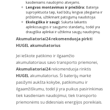
kasdieniams naudojimo atvejams.
Lengvas montavimas ir priežiūra:
Baterija
suprojektuota taip, kad būtų lengvai įdiegiama ir
prižiūrima, užtikrinant patogumą naudotojui.
Ekologiška ir saugi:
Sukurta laikantis
aplinkosaugos ir saugumo standartų, todėl yra
draugiška aplinkai ir užtikrina saugų naudojimą.
Akumuliatoriai24 rekomenduoja pirkti
HUGEL akumuliatorius
Jei ieškote patikimo ir ilgaamžio
akumuliatoriaus savo transporto priemonei,
Akumuliatoriai24
rekomenduoja rinktis
HUGEL
akumuliatorius. Ši baterijų markė
pasižymi aukšta kokybe, patikimumu ir
ilgaamžiškumu, todėl ji yra puikus pasirinkimas
tiek kasdieniam naudojimui, tiek transporto
priemonėms su didesniais energijos poreikiais.