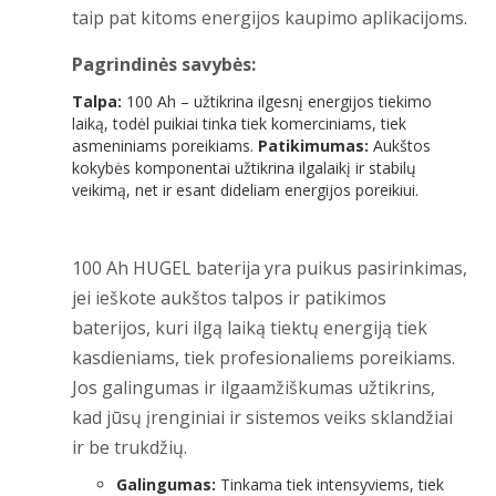
taip pat kitoms energijos kaupimo aplikacijoms.
Pagrindinės savybės:
Talpa:
100 Ah – užtikrina ilgesnį energijos tiekimo
laiką, todėl puikiai tinka tiek komerciniams, tiek
asmeniniams poreikiams.
Patikimumas:
Aukštos
kokybės komponentai užtikrina ilgalaikį ir stabilų
veikimą, net ir esant dideliam energijos poreikiui.
100 Ah HUGEL baterija yra puikus pasirinkimas,
jei ieškote aukštos talpos ir patikimos
baterijos, kuri ilgą laiką tiektų energiją tiek
kasdieniams, tiek profesionaliems poreikiams.
Jos galingumas ir ilgaamžiškumas užtikrins,
kad jūsų įrenginiai ir sistemos veiks sklandžiai
ir be trukdžių.
Galingumas:
Tinkama tiek intensyviems, tiek