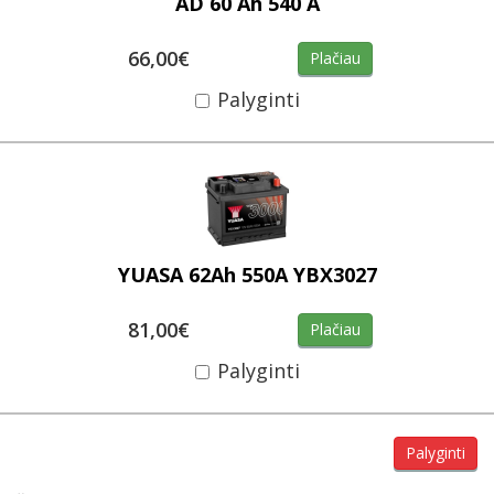
AD 60 Ah 540 A
66,00€
Plačiau
Palyginti
YUASA 62Ah 550A YBX3027
81,00€
Plačiau
Palyginti
Palyginti