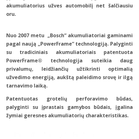
akumuliatorius užves automobilį net šalčiausiu
oru.
Nuo 2007 metu „Bosch“ akumuliatoriai gaminami
pagal naują „PowerFrame“ technologiją.
Palyginti
su tradiciniais akumuliatoriais
patentuota
PowerFrame®
technologija suteikia daug
privalumų,
leidžiančių užtikrinti optimalią
užvedimo energiją,
aukštą paleidimo srovę ir ilgą
tarnavimo laiką.
Patentuotas grotelių perforavimo būdas,
palyginti su įprastais gamybos būdais, įgalina
žymiai geresnes akumuliatorių charakteristikas.