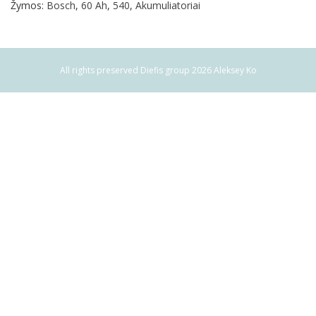
Žymos:
Bosch
,
60 Ah
,
540
,
Akumuliatoriai
All rights preserved Diefis group 2026 Aleksey Ko