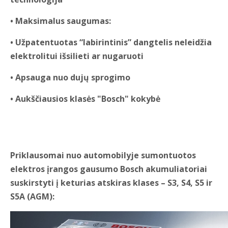
• Maksimalus saugumas:
• Užpatentuotas “labirintinis” dangtelis neleidžia
elektrolitui išsilieti ar nugaruoti
• Apsauga nuo dujų sprogimo
• Aukščiausios klasės "Bosch" kokybė
Priklausomai nuo automobilyje sumontuotos
elektros įrangos gausumo Bosch akumuliatoriai
suskirstyti į keturias atskiras klases – S3, S4, S5 ir
S5A (AGM):