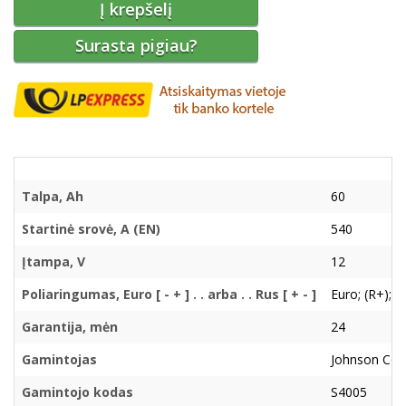
Į krepšelį
Surasta pigiau?
Talpa, Ah
60
Startinė srovė, A (EN)
540
Įtampa, V
12
Poliaringumas, Euro [ - + ] . . arba . . Rus [ + - ]
Euro; (R+); ( 
Garantija, mėn
24
Gamintojas
Johnson Con
Gamintojo kodas
S4005