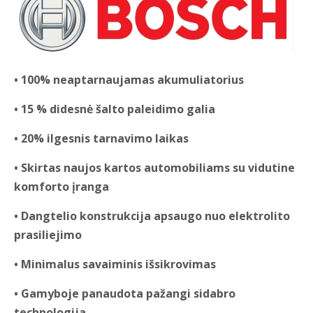
• 100% neaptarnaujamas akumuliatorius
• 15 % didesnė šalto paleidimo galia
• 20% ilgesnis tarnavimo laikas
• Skirtas naujos kartos automobiliams su vidutine
komforto įranga
• Dangtelio konstrukcija apsaugo nuo elektrolito
prasiliejimo
• Minimalus savaiminis išsikrovimas
• Gamyboje panaudota pažangi sidabro
technologija