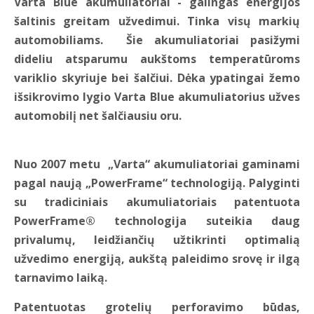
Varta Blue akumuliatoriai - galingas energijos
šaltinis greitam užvedimui. Tinka visų markių
automobiliams. Šie akumuliatoriai pasižymi
dideliu atsparumu aukštoms temperatūroms
variklio skyriuje bei šalčiui. Dėka ypatingai žemo
išsikrovimo lygio Varta Blue akumuliatorius užves
automobilį net šalčiausiu oru.
Nuo 2007 metu „Varta“ akumuliatoriai gaminami
pagal naują „PowerFrame“ technologiją.
Palyginti
su tradiciniais akumuliatoriais
patentuota
PowerFrame®
technologija suteikia daug
privalumų,
leidžiančių užtikrinti optimalią
užvedimo energiją,
aukštą paleidimo srovę ir ilgą
tarnavimo laiką.
Patentuotas grotelių perforavimo būdas,