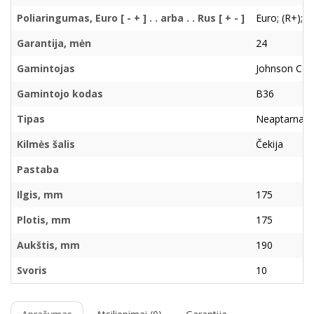
Poliaringumas, Euro [ - + ] . . arba . . Rus [ + - ]
Euro; (R+); ( 
Garantija, mėn
24
Gamintojas
Johnson Con
Gamintojo kodas
B36
Tipas
Neaptarnau
Kilmės šalis
Čekija
Pastaba
Ilgis, mm
175
Plotis, mm
175
Aukštis, mm
190
Svoris
10