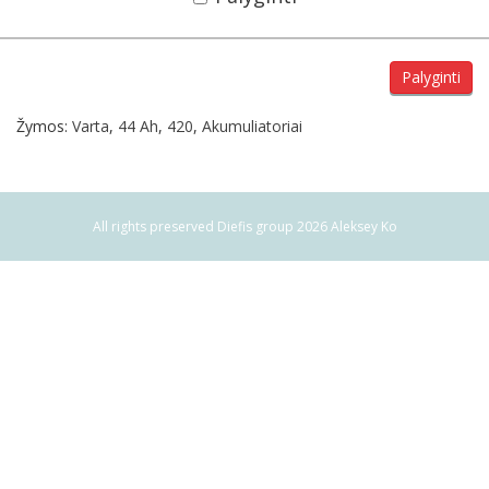
Palyginti
Žymos:
Varta
,
44 Ah
,
420
,
Akumuliatoriai
All rights preserved Diefis group 2026 Aleksey Ko