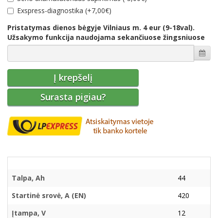
Еxspress-diagnostika (+7,00€)
Pristatymas dienos bėgyje Vilniaus m. 4 eur (9-18val).
Užsakymo funkcija naudojama sekančiuose žingsniuose
Į krepšelį
Surasta pigiau?
Talpa, Ah
44
Startinė srovė, A (EN)
420
Įtampa, V
12