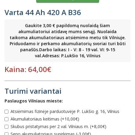
Varta 44 Ah 420 A B36
Gaukite 3,00 € papildomą nuolaidą šiam
akumuliatoriui atidavę mums senąjį. Nuolaida
taikoma akumuliatoriaus atsiėmimo metu tik Vilniuje.
Priduodamo ir perkamo akumuliatorių svoriai turi būti
panašūs.Darbo laikas: I - V: 8 - 19 val. VI: 9-15
val.Adresas: P.Lukšio 16, Vilnius
Kaina: 64,00€
Turimi variantai
Paslaugos Vilniaus mieste:
Atsiėmimas fizinėje parduotuvėje P. Lukšio g. 16, Vilnius
Akumuliatoriaus keitimas (+10,00€)
Skubus pristatymas per 2 val. Vilniaus m. (+8,00€)
Seno akumuliatoriaus supirkimas (-3,00€)